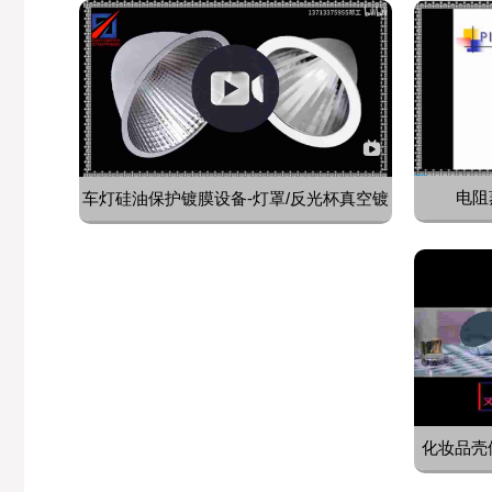
电阻
车灯硅油保护镀膜设备-灯罩/反光杯真空镀
膜
化妆品壳