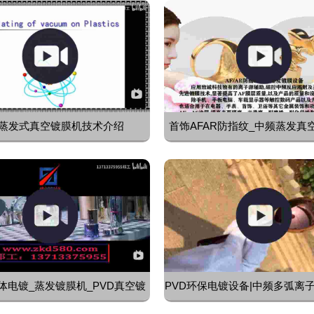
蒸发式真空镀膜机技术介绍
首饰AFAR防指纹_中频蒸发真
备
体电镀_蒸发镀膜机_PVD真空镀
PVD环保电镀设备|中频多弧离
膜设备
金/不锈钢镀膜设备