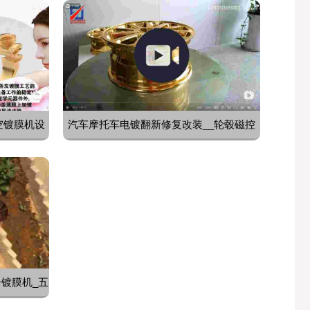
空镀膜机设
汽车摩托车电镀翻新修复改装__轮毂磁控
溅射真空镀膜机
子镀膜机_五